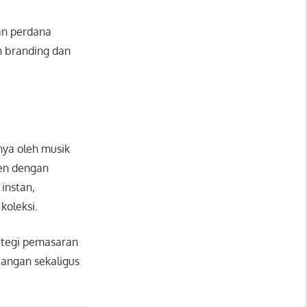
san perdana
h branding dan
nya oleh musik
men dengan
instan,
koleksi.
rategi pemasaran
mbangan sekaligus