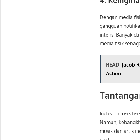
4. Keingin
Dengan media fis
gangguan notifik
intens. Banyak da
media fisik sebag
READ
Jacob R
Action
Tantangan
Industri musik fi
Namun, kebangkita
musik dan artis i
digital.