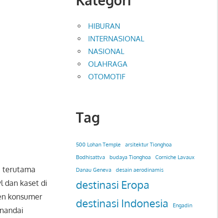
HIBURAN
INTERNASIONAL
NASIONAL
OLAHRAGA
OTOMOTIF
Tag
500 Lohan Temple
arsitektur Tionghoa
Bodhisattva
budaya Tionghoa
Corniche Lavaux
, terutama
Danau Geneva
desain aerodinamis
destinasi Eropa
 dan kaset di
ren konsumer
destinasi Indonesia
Engadin
enandai