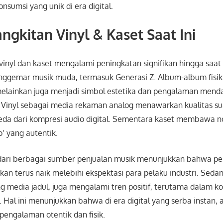
nsumsi yang unik di era digital.
ngkitan Vinyl & Kaset Saat Ini
inyl dan kaset mengalami peningkatan signifikan hingga saat i
nggemar musik muda, termasuk Generasi Z. Album-album fisik
 melainkan juga menjadi simbol estetika dan pengalaman men
 Vinyl sebagai media rekaman analog menawarkan kualitas su
eda dari kompresi audio digital. Sementara kaset membawa n
’ yang autentik.
 dari berbagai sumber penjualan musik menunjukkan bahwa pen
an terus naik melebihi ekspektasi para pelaku industri. Seda
g media jadul, juga mengalami tren positif, terutama dalam k
r. Hal ini menunjukkan bahwa di era digital yang serba instan,
pengalaman otentik dan fisik.