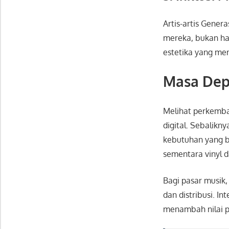
Artis-artis Gener
mereka, bukan han
estetika yang me
Masa Depa
Melihat perkemban
digital. Sebalik
kebutuhan yang b
sementara vinyl 
Bagi pasar musik,
dan distribusi. I
menambah nilai p