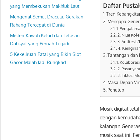
Daftar Pusta
yang Membekukan Makhluk Laut
Tren Kebangkitan
Mengenal Semut Dracula: Gerakan
Mengapa Genera
Rahang Tercepat di Dunia
1. Pengalama
Misteri Kawah Kelud dan Letusan
2. Nilai Kol
3. Antitesi
Dahsyat yang Pernah Terjadi
4. Keingina
5 Kekeliruan Fatal yang Bikin Slot
Tantangan dan P
Gacor Malah Jadi Rungkad
1. Kolabora
2. Pasar ya
3. Inklusi M
Masa Depan Viny
Penutup
Musik digital te
dengan kemudahan
kalangan Generas
musik saat ini. F