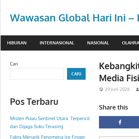
Skip
to
Wawasan Global Hari Ini – 
content
Memberi
pemahaman
HIBURAN
INTERNASIONAL
NASIONAL
OLAHR
di
tengah
dinamika
Kebangkit
Cari
global.
CARI
Media Fis
29 Juni 2026
Pos Terbaru
Share this
Misteri Pulau Sentinel Utara: Terpencil
dan Dijaga Suku Terasing
Fakta Menarik Fenomena Ice Finger