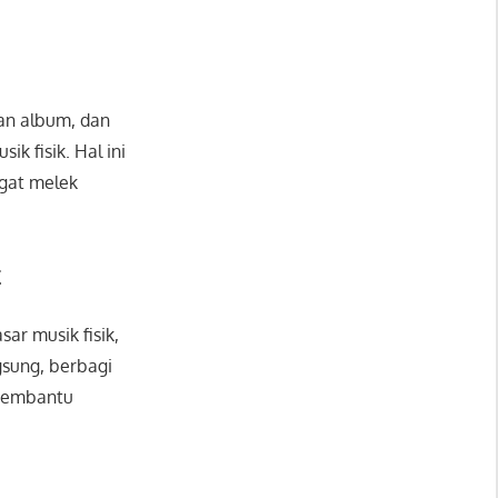
an album, dan
k fisik. Hal ini
ngat melek
t
ar musik fisik,
gsung, berbagi
 membantu