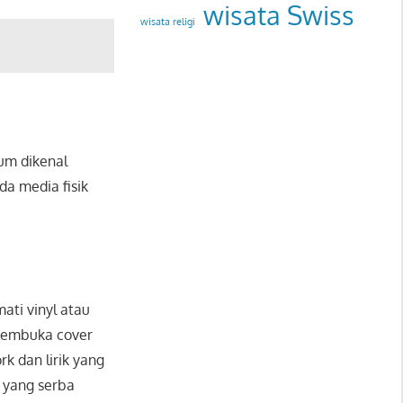
wisata Swiss
wisata religi
um dikenal
da media fisik
ati vinyl atau
 membuka cover
k dan lirik yang
g yang serba