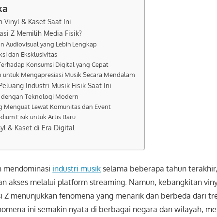
ka
 Vinyl & Kaset Saat Ini
si Z Memilih Media Fisik?
n Audiovisual yang Lebih Lengkap
eksi dan Eksklusivitas
s Terhadap Konsumsi Digital yang Cepat
n untuk Mengapresiasi Musik Secara Mendalam
eluang Industri Musik Fisik Saat Ini
si dengan Teknologi Modern
ng Menguat Lewat Komunitas dan Event
edium Fisik untuk Artis Baru
l & Kaset di Era Digital
lah mendominasi
industri musik
selama beberapa tahun terakhir
 akses melalui platform streaming. Namun, kebangkitan vinyl
i Z menunjukkan fenomena yang menarik dan berbeda dari t
enomena ini semakin nyata di berbagai negara dan wilayah, m