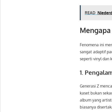
READ
Niederd
Mengapa G
Fenomena ini me
sangat adaptif pa
seperti vinyl dan
1. Pengala
Generasi Z menca
kaset bukan seka
album yang artist
biasanya disertak