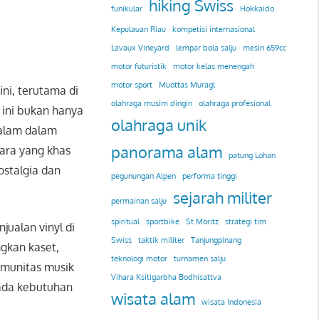
hiking Swiss
funikular
Hokkaido
Kepulauan Riau
kompetisi internasional
Lavaux Vineyard
lempar bola salju
mesin 659cc
motor futuristik
motor kelas menengah
motor sport
Muottas Muragl
ni, terutama di
olahraga musim dingin
olahraga profesional
 ini bukan hanya
olahraga unik
dalam dalam
panorama alam
ara yang khas
patung Lohan
ostalgia dan
pegunungan Alpen
performa tinggi
sejarah militer
permainan salju
spiritual
sportbike
St Moritz
strategi tim
jualan vinyl di
Swiss
taktik militer
Tanjungpinang
ngkan kaset,
teknologi motor
turnamen salju
omunitas musik
Vihara Ksitigarbha Bodhisattva
 ada kebutuhan
wisata alam
wisata Indonesia