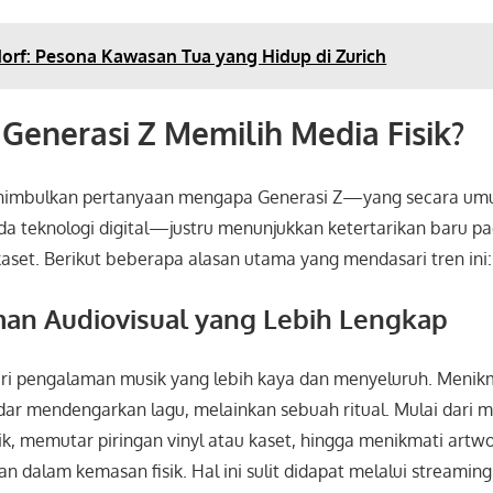
orf: Pesona Kawasan Tua yang Hidup di Zurich
enerasi Z Memilih Media Fisik?
nimbulkan pertanyaan mengapa Generasi Z—yang secara um
da teknologi digital—justru menunjukkan ketertarikan baru pa
 kaset. Berikut beberapa alasan utama yang mendasari tren ini:
man Audiovisual yang Lebih Lengkap
ri pengalaman musik yang lebih kaya dan menyeluruh. Menikm
dar mendengarkan lagu, melainkan sebuah ritual. Mulai dari
ik, memutar piringan vinyl atau kaset, hingga menikmati artwor
an dalam kemasan fisik. Hal ini sulit didapat melalui streamin