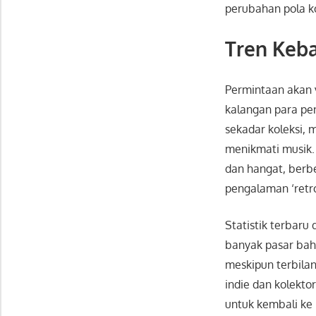
perubahan pola ko
Tren Keba
Permintaan akan v
kalangan para pe
sekadar koleksi,
menikmati musik.
dan hangat, berb
pengalaman ‘retro
Statistik terbaru
banyak pasar bahk
meskipun terbilan
indie dan kolekto
untuk kembali ke 