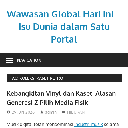
Skip
to
Wawasan Global Hari Ini –
content
Isu Dunia dalam Satu
Portal
Memberi
pemahaman
NAVIGATION
di
tengah
TAG:
KOLEKSI KASET RETRO
dinamika
global.
Kebangkitan Vinyl dan Kaset: Alasan
Generasi Z Pilih Media Fisik
29 Juni 2026
admin
HIBURAN
Musik digital telah mendominasi
industri musik
selama