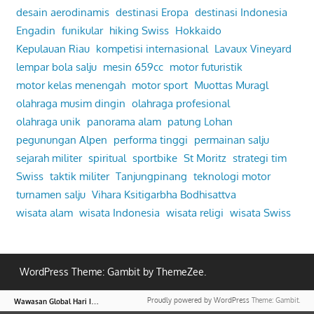
desain aerodinamis
destinasi Eropa
destinasi Indonesia
Engadin
funikular
hiking Swiss
Hokkaido
Kepulauan Riau
kompetisi internasional
Lavaux Vineyard
lempar bola salju
mesin 659cc
motor futuristik
motor kelas menengah
motor sport
Muottas Muragl
olahraga musim dingin
olahraga profesional
olahraga unik
panorama alam
patung Lohan
pegunungan Alpen
performa tinggi
permainan salju
sejarah militer
spiritual
sportbike
St Moritz
strategi tim
Swiss
taktik militer
Tanjungpinang
teknologi motor
turnamen salju
Vihara Ksitigarbha Bodhisattva
wisata alam
wisata Indonesia
wisata religi
wisata Swiss
WordPress Theme: Gambit by ThemeZee.
W
awasan Global Hari Ini – Isu Dunia dalam Satu Portal
Proudly powered by WordPress
Theme: Gambit.