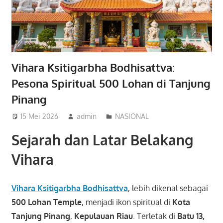
Vihara Ksitigarbha Bodhisattva:
Pesona Spiritual 500 Lohan di Tanjung
Pinang
15 Mei 2026
admin
NASIONAL
Sejarah dan Latar Belakang
Vihara
Vihara Ksitigarbha Bodhisattva
, lebih dikenal sebagai
500 Lohan Temple
, menjadi ikon spiritual di
Kota
Tanjung Pinang
,
Kepulauan Riau
. Terletak di
Batu 13,