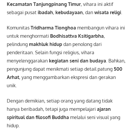
Kecamatan Tanjungpinang Timur
, vihara ini aktif
sebagai pusat
ibadah
,
kebudayaan
, dan
wisata religi
.
Komunitas
Tridharma Tionghoa
membangun vihara ini
untuk menghormati
Bodhisattva Ksitigarbha
,
pelindung
makhluk hidup
dan penolong dari
penderitaan. Selain fungsi religius, vihara
menyelenggarakan
kegiatan seni dan budaya
. Bahkan,
pengunjung dapat menikmati setiap detail patung
500
Arhat
, yang menggambarkan ekspresi dan gerakan
unik.
Dengan demikian, setiap orang yang datang tidak
hanya beribadah, tetapi juga mempelajari
ajaran
spiritual dan filosofi Buddha
melalui seni visual yang
hidup.