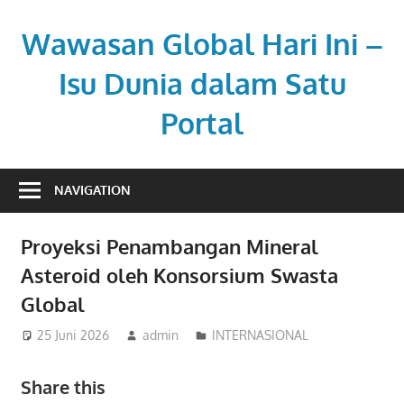
Skip
to
Wawasan Global Hari Ini –
content
Isu Dunia dalam Satu
Portal
Memberi
pemahaman
NAVIGATION
di
tengah
Proyeksi Penambangan Mineral
dinamika
Asteroid oleh Konsorsium Swasta
global.
Global
25 Juni 2026
admin
INTERNASIONAL
Share this