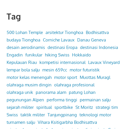
Tag
500 Lohan Temple
arsitektur Tionghoa
Bodhisattva
budaya Tionghoa
Corniche Lavaux
Danau Geneva
desain aerodinamis
destinasi Eropa
destinasi Indonesia
Engadin
funikular
hiking Swiss
Hokkaido
Kepulauan Riau
kompetisi internasional
Lavaux Vineyard
lempar bola salju
mesin 659cc
motor futuristik
motor kelas menengah
motor sport
Muottas Muragl
olahraga musim dingin
olahraga profesional
olahraga unik
panorama alam
patung Lohan
pegunungan Alpen
performa tinggi
permainan salju
sejarah militer
spiritual
sportbike
St Moritz
strategi tim
Swiss
taktik militer
Tanjungpinang
teknologi motor
turnamen salju
Vihara Ksitigarbha Bodhisattva