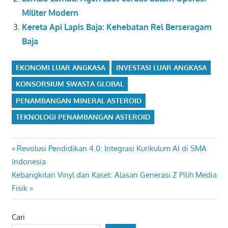
Militer Modern
Kereta Api Lapis Baja: Kehebatan Rel Berseragam
Baja
EKONOMI LUAR ANGKASA
INVESTASI LUAR ANGKASA
KONSORSIUM SWASTA GLOBAL
PENAMBANGAN MINERAL ASTEROID
TEKNOLOGI PENAMBANGAN ASTEROID
Navigasi
Previous
Revolusi Pendidikan 4.0: Integrasi Kurikulum AI di SMA
Post:
Indonesia
pos
Next
Kebangkitan Vinyl dan Kaset: Alasan Generasi Z Pilih Media
Post:
Fisik
Cari