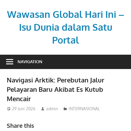
Skip
to
Wawasan Global Hari Ini –
content
Isu Dunia dalam Satu
Portal
Memberi
pemahaman
NAVIGATION
di
tengah
Navigasi Arktik: Perebutan Jalur
dinamika
Pelayaran Baru Akibat Es Kutub
global.
Mencair
29 Juni 2026
admin
INTERNASIONAL
Share this