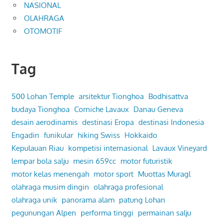
NASIONAL
OLAHRAGA
OTOMOTIF
Tag
500 Lohan Temple
arsitektur Tionghoa
Bodhisattva
budaya Tionghoa
Corniche Lavaux
Danau Geneva
desain aerodinamis
destinasi Eropa
destinasi Indonesia
Engadin
funikular
hiking Swiss
Hokkaido
Kepulauan Riau
kompetisi internasional
Lavaux Vineyard
lempar bola salju
mesin 659cc
motor futuristik
motor kelas menengah
motor sport
Muottas Muragl
olahraga musim dingin
olahraga profesional
olahraga unik
panorama alam
patung Lohan
pegunungan Alpen
performa tinggi
permainan salju