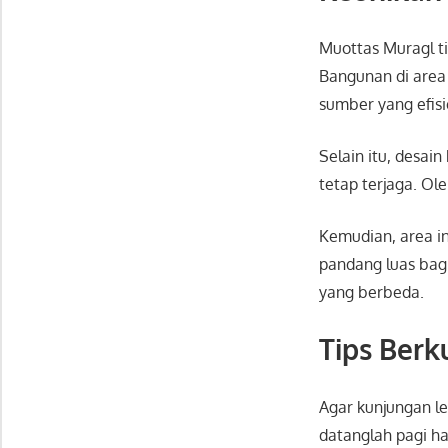
Muottas Muragl t
Bangunan di area 
sumber yang efisi
Selain itu, desai
tetap terjaga. Ol
Kemudian, area in
pandang luas bag
yang berbeda.
Tips Berk
Agar kunjungan l
datanglah pagi h