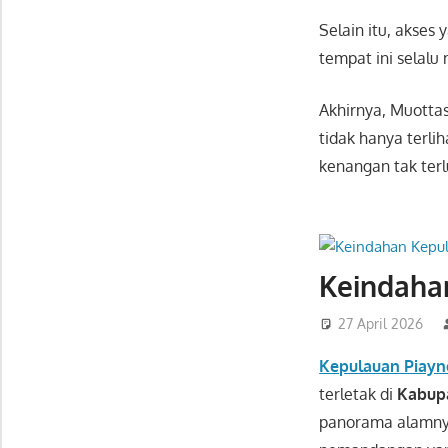
Selain itu, akse
tempat ini selal
Akhirnya, Muotta
tidak hanya terli
kenangan tak ter
Keindaha
27 April 2026
Kepulauan Piay
terletak di
Kabupa
panorama alamnya