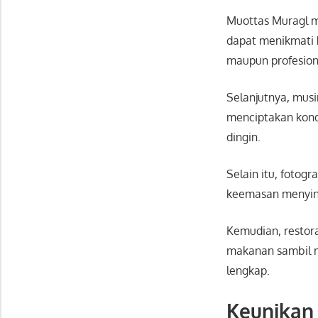
Muottas Muragl m
dapat menikmati
maupun profesion
Selanjutnya, mus
menciptakan kondi
dingin.
Selain itu, fotog
keemasan menyina
Kemudian, restor
makanan sambil m
lengkap.
Keunikan 