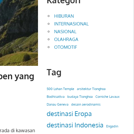
HIBURAN
INTERNASIONAL
NASIONAL
OLAHRAGA
OTOMOTIF
Tag
pen yang
500 Lohan Temple
arsitektur Tionghoa
Bodhisattva
budaya Tionghoa
Corniche Lavaux
Danau Geneva
desain aerodinamis
destinasi Eropa
destinasi Indonesia
Engadin
erada di kawasan