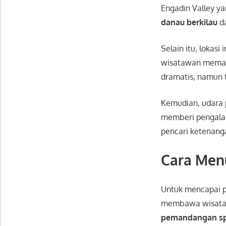
Engadin Valley
ya
danau berkilau
d
Selain itu, lokasi
wisatawan memasu
dramatis, namun
Kemudian, udara 
memberi pengalam
pencari ketenang
Cara Menu
Untuk mencapai 
membawa wisataw
pemandangan sp