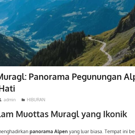
Muragl: Panorama Pegunungan Al
Hati
admin
HIBURAN
lam Muottas Muragl yang Ikonik
enghadirkan
panorama Alpen
yang luar biasa. Tempat ini b