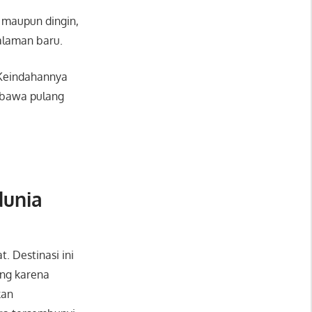
 maupun dingin,
alaman baru.
 Keindahannya
embawa pulang
dunia
. Destinasi ini
ang karena
kan