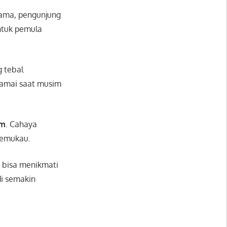
tama, pengunjung
untuk pemula
g tebal
 ramai saat musim
am
. Cahaya
memukau.
g bisa menikmati
i semakin