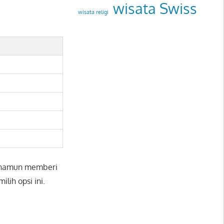
wisata Swiss
wisata religi
g, namun memberi
lih opsi ini.