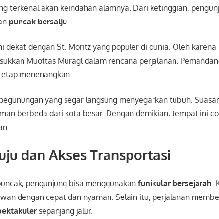
ng terkenal akan keindahan alamnya. Dari ketinggian, pengu
an
puncak bersalju
.
 ini dekat dengan
St. Moritz
yang populer di dunia. Oleh karena 
kkan Muottas Muragl dalam rencana perjalanan. Pemandanga
 tetap menenangkan.
pegunungan yang segar langsung menyegarkan tubuh. Suasan
an berbeda dari kota besar. Dengan demikian, tempat ini co
an.
ju dan Akses Transportasi
puncak, pengunjung bisa menggunakan
funikular bersejarah
. 
an dengan cepat dan nyaman. Selain itu, perjalanan membe
ektakuler
sepanjang jalur.