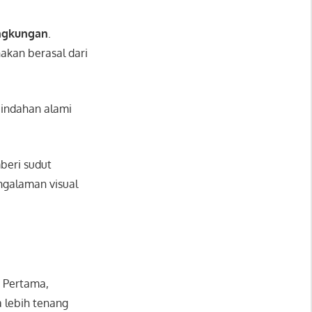
ingkungan
.
akan berasal dari
eindahan alami
mberi sudut
ngalaman visual
. Pertama,
 lebih tenang