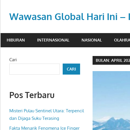
Skip
to
Wawasan Global Hari Ini – 
content
Memberi
pemahaman
HIBURAN
INTERNASIONAL
NASIONAL
OLAHR
di
tengah
dinamika
Cari
BULAN:
APRIL 20
global.
CARI
Pos Terbaru
Misteri Pulau Sentinel Utara: Terpencil
dan Dijaga Suku Terasing
Fakta Menarik Fenomena Ice Finger