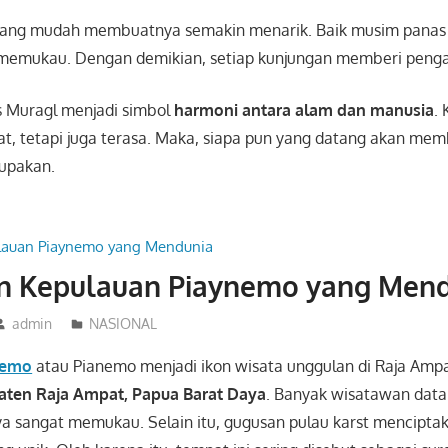
s yang mudah membuatnya semakin menarik. Baik musim panas
u memukau. Dengan demikian, setiap kunjungan memberi peng
s Muragl menjadi simbol
harmoni antara alam dan manusia
.
hat, tetapi juga terasa. Maka, siapa pun yang datang akan m
lupakan.
n Kepulauan Piaynemo yang Men
admin
NASIONAL
nemo
atau Pianemo menjadi ikon wisata unggulan di Raja Ampat
ten Raja Ampat, Papua Barat Daya
. Banyak wisatawan dat
 sangat memukau. Selain itu, gugusan pulau karst mencipta