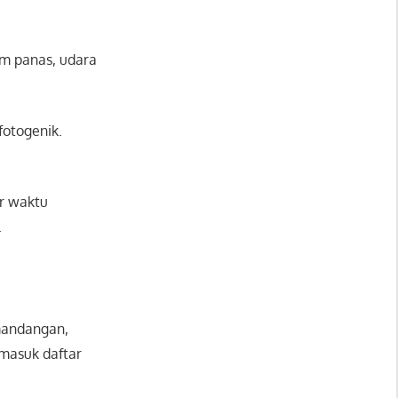
im panas, udara
fotogenik.
r waktu
.
emandangan,
k masuk daftar