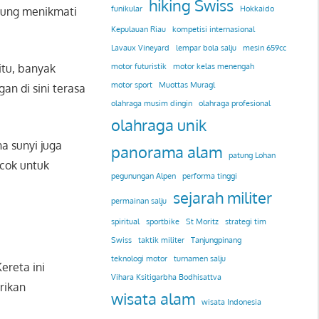
hiking Swiss
funikular
Hokkaido
njung menikmati
Kepulauan Riau
kompetisi internasional
Lavaux Vineyard
lempar bola salju
mesin 659cc
itu, banyak
motor futuristik
motor kelas menengah
motor sport
Muottas Muragl
n di sini terasa
olahraga musim dingin
olahraga profesional
olahraga unik
a sunyi juga
panorama alam
patung Lohan
cok untuk
pegunungan Alpen
performa tinggi
sejarah militer
permainan salju
spiritual
sportbike
St Moritz
strategi tim
Swiss
taktik militer
Tanjungpinang
teknologi motor
turnamen salju
Kereta ini
Vihara Ksitigarbha Bodhisattva
rikan
wisata alam
wisata Indonesia