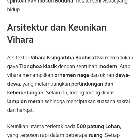
spiritual dan filosofi Buddha
melalui seni visual yang
hidup.
Arsitektur dan Keunikan
Vihara
Arsitektur
Vihara Ksitigarbha Bodhisattva
memadukan
gaya
Tionghoa klasik
dengan sentuhan
modern
. Atap
vihara menampilkan
ornamen naga
dan ukiran
dewa-
dewa
, yang melambangkan
perlindungan dan
keberuntungan
. Selain itu, lorong-lorong dihiasi
lampion merah
sehingga menciptakan suasana sakral
dan hangat.
Keunikan utama terletak pada
500 patung Lohan
,
yang tersusun rapi dalam beberapa
ruang
. Setiap