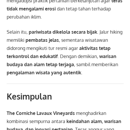
mengadopsi praktik pertanian berkelanjutan agar
teras
tidak mengalami erosi
dan tetap tahan terhadap
perubahan iklim.
Selain itu,
pariwisata dikelola secara bijak
. Jalur hiking
memiliki
pembatas jelas
, sementara wisatawan
didorong mengikuti tur resmi agar
aktivitas tetap
terkontrol dan edukatif
. Dengan demikian,
warisan
budaya dan alam tetap terjaga
, sambil memberikan
pengalaman wisata yang autentik
.
Kesimpulan
The Corniche Lavaux Vineyards
menghadirkan
kombinasi sempurna antara
keindahan alam, warisan
budaya, dan inovasi pertanian
. Teras anggur yang