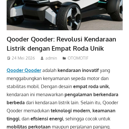
Qooder Qooder: Revolusi Kendaraan
Listrik dengan Empat Roda Unik
24 Mei 2026
admin
OTOMOTIF
Qooder Qooder
adalah
kendaraan inovatif
yang
menggabungkan kenyamanan sepeda motor dan
stabilitas mobil. Dengan desain
empat roda unik
,
kendaraan ini menawarkan
pengalaman berkendara
berbeda
dari kendaraan listrik lain. Selain itu, Qooder
Qooder memadukan
teknologi modern
,
keamanan
tinggi
, dan
efisiensi energi
, sehingga cocok untuk
mobilitas perkotaan
maupun perjalanan panjang.