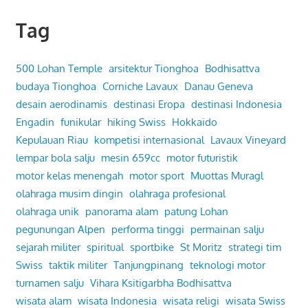
Tag
500 Lohan Temple
arsitektur Tionghoa
Bodhisattva
budaya Tionghoa
Corniche Lavaux
Danau Geneva
desain aerodinamis
destinasi Eropa
destinasi Indonesia
Engadin
funikular
hiking Swiss
Hokkaido
Kepulauan Riau
kompetisi internasional
Lavaux Vineyard
lempar bola salju
mesin 659cc
motor futuristik
motor kelas menengah
motor sport
Muottas Muragl
olahraga musim dingin
olahraga profesional
olahraga unik
panorama alam
patung Lohan
pegunungan Alpen
performa tinggi
permainan salju
sejarah militer
spiritual
sportbike
St Moritz
strategi tim
Swiss
taktik militer
Tanjungpinang
teknologi motor
turnamen salju
Vihara Ksitigarbha Bodhisattva
wisata alam
wisata Indonesia
wisata religi
wisata Swiss