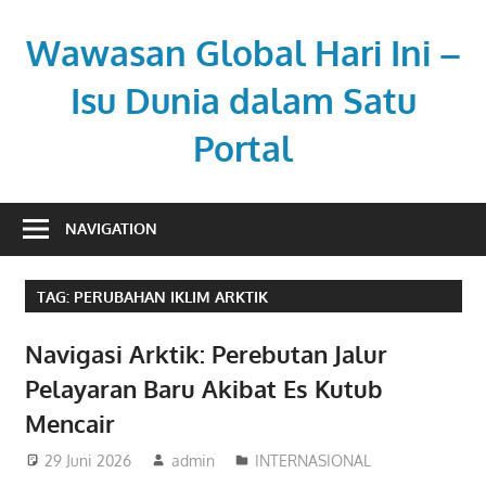
Skip
to
Wawasan Global Hari Ini –
content
Isu Dunia dalam Satu
Portal
Memberi
pemahaman
NAVIGATION
di
tengah
TAG:
PERUBAHAN IKLIM ARKTIK
dinamika
global.
Navigasi Arktik: Perebutan Jalur
Pelayaran Baru Akibat Es Kutub
Mencair
29 Juni 2026
admin
INTERNASIONAL