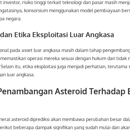
 investor, risiko tinggi terkait teknologi dan pasar masih me
gatasinya, konsorsium menggunakan model pembiayaan bers
pa negara.
 dan Etika Eksploitasi Luar Angkasa
sional pada asset luar angkasa masih dalam tahap pengembang
 memastikan operasi mereka sesuai dengan hukum dan tidak
. Selain itu, etika eksploitasi juga menjadi perhatian, terutam
an luar angkasa.
enambangan Asteroid Terhadap 
ral asteroid diprediksi akan membawa perubahan besar da
erikut beberapa dampak signifikan yang sudah mulai dan akan