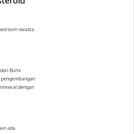
teroid
nsorsium swasta.
dari Bumi
ada pengembangan
 mineral dengan
pun ada