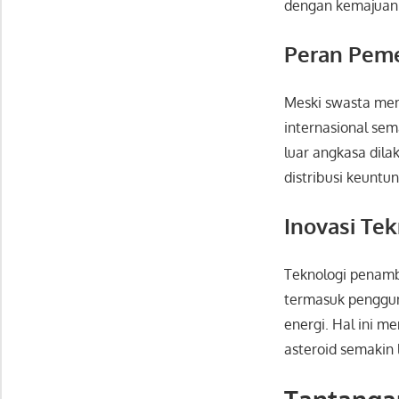
dengan kemajuan t
Peran Peme
Meski swasta mem
internasional se
luar angkasa dila
distribusi keuntu
Inovasi Te
Teknologi penamb
termasuk penggun
energi. Hal ini 
asteroid semakin 