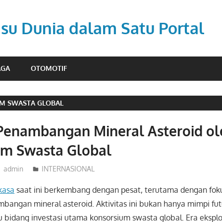
Isu Dunia dalam Satu Portal
AGA
OTOMOTIF
M SWASTA GLOBAL
 Penambangan Mineral Asteroid ol
um Swasta Global
admin
INTERNASIONAL
kasa
saat ini berkembang dengan pesat, terutama dengan fok
bangan mineral asteroid. Aktivitas ini bukan hanya mimpi futur
u bidang investasi utama konsorsium swasta global. Era eksplo