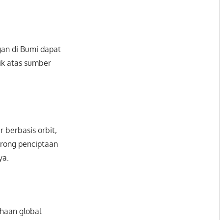
an di Bumi dapat
ik atas sumber
 berbasis orbit,
orong penciptaan
ya.
haan global