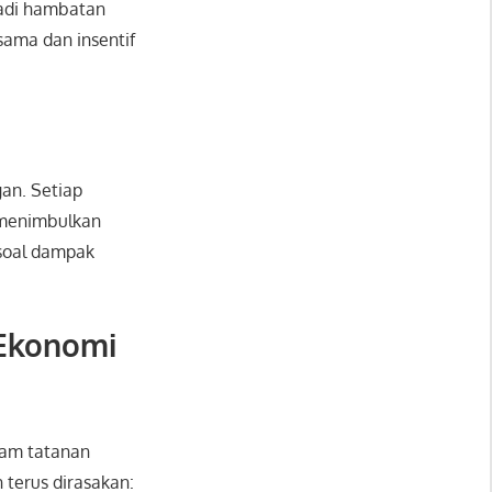
njadi hambatan
ama dan insentif
an. Setiap
 menimbulkan
a soal dampak
Ekonomi
lam tatanan
 terus dirasakan: