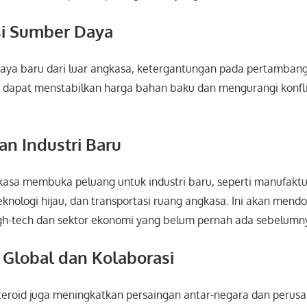
asi Sumber Daya
ya baru dari luar angkasa, ketergantungan pada pertambang
ni dapat menstabilkan harga bahan baku dan mengurangi konfl
n Industri Baru
asa membuka peluang untuk industri baru, seperti manufaktur
nologi hijau, dan transportasi ruang angkasa. Ini akan mend
igh-tech dan sektor ekonomi yang belum pernah ada sebelumn
 Global dan Kolaborasi
roid juga meningkatkan persaingan antar-negara dan perusa