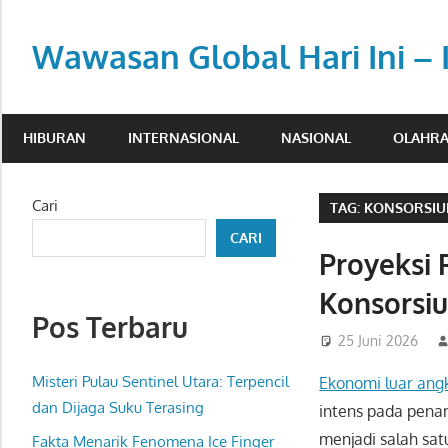
Skip
to
Wawasan Global Hari Ini – 
content
Memberi
pemahaman
HIBURAN
INTERNASIONAL
NASIONAL
OLAHR
di
tengah
dinamika
Cari
TAG:
KONSORSIU
global.
CARI
Proyeksi
Konsorsi
Pos Terbaru
25 Juni 2026
Misteri Pulau Sentinel Utara: Terpencil
Ekonomi luar ang
dan Dijaga Suku Terasing
intens pada penam
menjadi salah sat
Fakta Menarik Fenomena Ice Finger