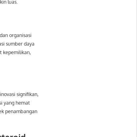
in luas.
dan organisasi
asi sumber daya
it kepemilikan,
ovasi signifikan,
si yang hemat
oyek penambangan