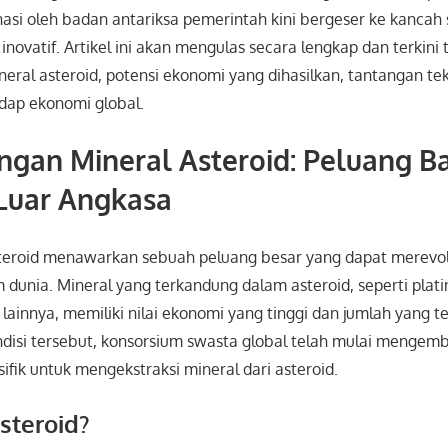
asi oleh badan antariksa pemerintah kini bergeser ke kancah
inovatif. Artikel ini akan mengulas secara lengkap dan terkini
al asteroid, potensi ekonomi yang dihasilkan, tantangan tek
ap ekonomi global.
gan Mineral Asteroid: Peluang B
Luar Angkasa
roid menawarkan sebuah peluang besar yang dapat merevolu
dunia. Mineral yang terkandung dalam asteroid, seperti plati
lainnya, memiliki nilai ekonomi yang tinggi dan jumlah yang te
disi tersebut, konsorsium swasta global telah mulai mengem
sifik untuk mengekstraksi mineral dari asteroid.
teroid?