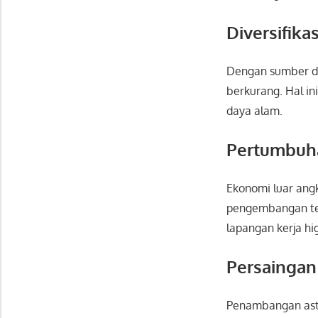
Diversifik
Dengan sumber da
berkurang. Hal i
daya alam.
Pertumbuha
Ekonomi luar angk
pengembangan tek
lapangan kerja h
Persaingan
Penambangan aste