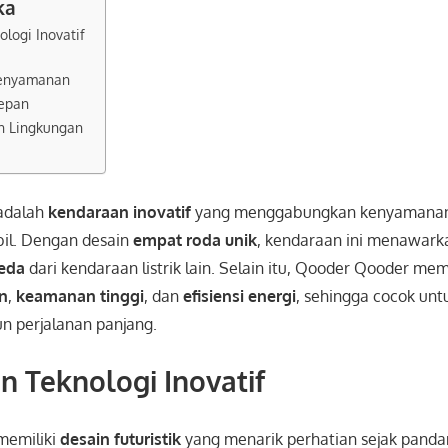
ka
logi Inovatif
Kenyamanan
epan
h Lingkungan
adalah
kendaraan inovatif
yang menggabungkan kenyamanan
bil. Dengan desain
empat roda unik
, kendaraan ini menawar
eda
dari kendaraan listrik lain. Selain itu, Qooder Qooder m
n
,
keamanan tinggi
, dan
efisiensi energi
, sehingga cocok un
 perjalanan panjang.
n Teknologi Inovatif
emiliki
desain futuristik
yang menarik perhatian sejak pand