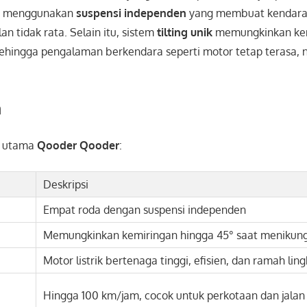
a menggunakan
suspensi independen
yang membuat kendaraa
lan tidak rata. Selain itu, sistem
tilting unik
memungkinkan ke
sehingga pengalaman berkendara seperti motor tetap terasa, 
a
ur utama
Qooder Qooder
:
Deskripsi
Empat roda dengan suspensi independen
Memungkinkan kemiringan hingga 45° saat menikun
Motor listrik bertenaga tinggi, efisien, dan ramah li
Hingga 100 km/jam, cocok untuk perkotaan dan jalan