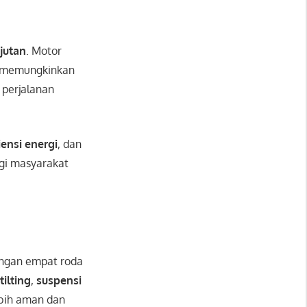
jutan
. Motor
ih memungkinkan
 perjalanan
iensi energi
, dan
agi masyarakat
ngan empat roda
r
tilting
,
suspensi
bih aman dan