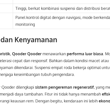
Tinggi, berkat kombinasi suspensi dan distribusi bera
Panel kontrol digital dengan navigasi, mode berkenda
monitoring
 dan Kenyamanan
ristik
,
Qooder Qooder
menawarkan
performa luar biasa
. Mo
lerasi cepat dan responsif. Bahkan dalam kondisi macet atau 
nyaman dikendarai. Suspensi empat roda bekerja optimal unt
enjaga keseimbangan tubuh pengendara.
r Qooder dilengkapi
sistem pengereman regeneratif
, yang m
menjadi daya tambahan. Fitur ini tidak hanya menambah
efis
urangi keausan rem. Dengan begitu, kendaraan ini lebih
ekon