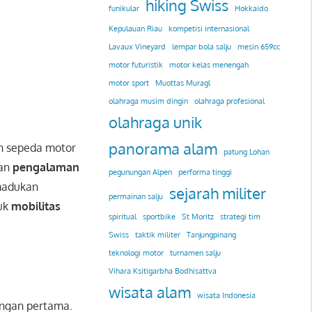
hiking Swiss
funikular
Hokkaido
Kepulauan Riau
kompetisi internasional
Lavaux Vineyard
lempar bola salju
mesin 659cc
motor futuristik
motor kelas menengah
motor sport
Muottas Muragl
olahraga musim dingin
olahraga profesional
olahraga unik
panorama alam
 sepeda motor
patung Lohan
kan
pengalaman
pegunungan Alpen
performa tinggi
emadukan
sejarah militer
permainan salju
tuk
mobilitas
spiritual
sportbike
St Moritz
strategi tim
Swiss
taktik militer
Tanjungpinang
teknologi motor
turnamen salju
Vihara Ksitigarbha Bodhisattva
wisata alam
wisata Indonesia
angan pertama.