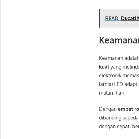
READ
Ducati 
Keamana
Keamanan adala
kuat
yang melindu
elektronik memasti
lampu LED adapt
malam hari.
Dengan
empat ro
dibanding sepeda
dengan cepat, be