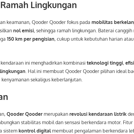
s Ramah Lingkungan
 dan keamanan, Qooder Qooder fokus pada
mobilitas berkelan
silkan
nol emisi
, sehingga ramah lingkungan. Baterai cangg
gga
150 km per pengisian
, cukup untuk kebutuhan harian atau
, kendaraan ini menghadirkan kombinasi
teknologi tinggi
,
efis
 lingkungan
. Hal ini membuat Qooder Qooder pilihan ideal b
i kenyamanan sekaligus keberlanjutan.
an
an,
Qooder Qooder
merupakan
revolusi kendaraan listrik
de
bungkan stabilitas mobil dan sensasi berkendara motor. Fitu
ta sistem
kontrol digital
membuat pengalaman berkendara le