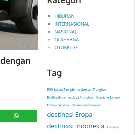
HIBURAN
INTERNASIONAL
NASIONAL
OLAHRAGA
OTOMOTIF
k dengan
Tag
500 Lohan Temple
arsitektur Tionghoa
Bodhisattva
budaya Tionghoa
Corniche Lavaux
Danau Geneva
desain aerodinamis
destinasi Eropa
destinasi Indonesia
Engadin