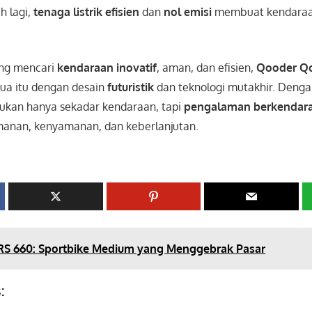
 lagi,
tenaga listrik efisien
dan
nol emisi
membuat kendaraan
ang mencari
kendaraan inovatif
, aman, dan efisien,
Qooder Q
a itu dengan desain
futuristik
dan teknologi mutakhir. Dengan
kan hanya sekadar kendaraan, tapi
pengalaman berkendara
nan, kenyamanan, dan keberlanjutan.
 RS 660: Sportbike Medium yang Menggebrak Pasar
: