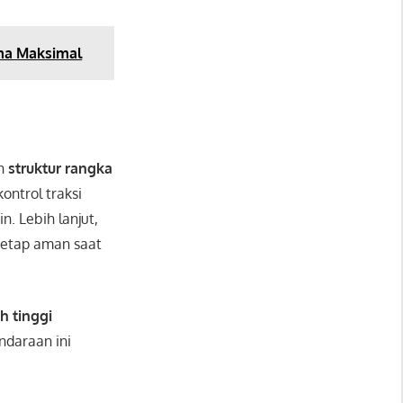
rma Maksimal
an
struktur rangka
ntrol traksi
n. Lebih lanjut,
tetap aman saat
ih tinggi
ndaraan ini