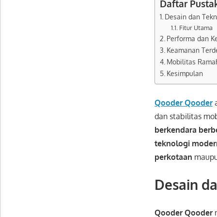
Daftar Pusta
Desain dan Tekno
Fitur Utama
Performa dan 
Keamanan Terd
Mobilitas Rama
Kesimpulan
Qooder Qooder
dan stabilitas mo
berkendara berb
teknologi moder
perkotaan
maupun
Desain da
Qooder Qooder
m