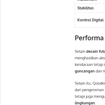
Stabilitas
Kontrol Digital
Performa
Selain
desain futu
menghasilkan akse
kendaraan tetap 
guncangan
dan m
Selain itu, Qoode
dari pengereman 
tetapi juga meng
lingkungan
.