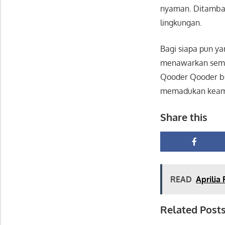
nyaman. Ditambah
lingkungan.
Bagi siapa pun y
menawarkan semu
Qooder Qooder bu
memadukan keama
Share this
READ
Aprilia
Related Posts