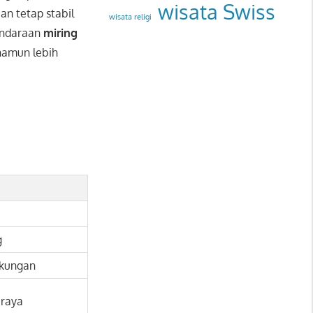
wisata Swiss
n tetap stabil
wisata religi
ndaraan
miring
namun lebih
g
ngkungan
 raya