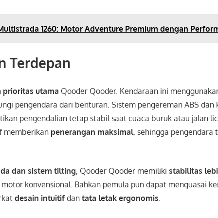
Multistrada 1260: Motor Adventure Premium dengan Perfo
n Terdepan
h
prioritas utama
Qooder Qooder. Kendaraan ini menggunak
ngi pengendara dari benturan. Sistem pengereman ABS dan ko
kan pengendalian tetap stabil saat cuaca buruk atau jalan lici
if memberikan
penerangan maksimal
, sehingga pengendara 
da dan sistem tilting
, Qooder Qooder memiliki
stabilitas leb
 motor konvensional. Bahkan pemula pun dapat menguasai ke
rkat
desain intuitif
dan
tata letak ergonomis
.