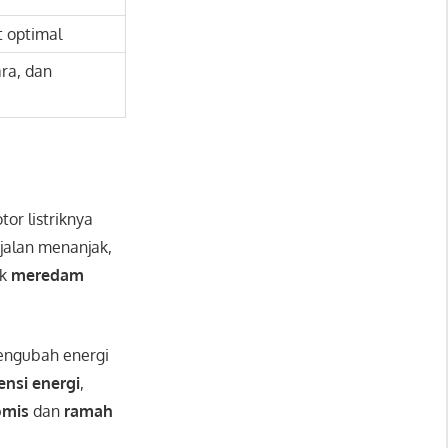
t optimal
ra, dan
tor listriknya
jalan menanjak,
uk
meredam
engubah energi
iensi energi
,
omis
dan
ramah