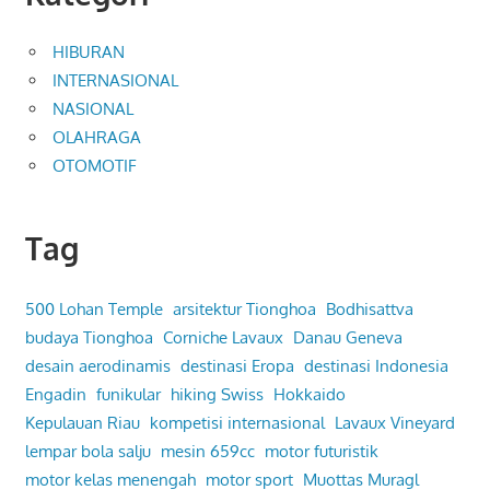
HIBURAN
INTERNASIONAL
NASIONAL
OLAHRAGA
OTOMOTIF
Tag
500 Lohan Temple
arsitektur Tionghoa
Bodhisattva
budaya Tionghoa
Corniche Lavaux
Danau Geneva
desain aerodinamis
destinasi Eropa
destinasi Indonesia
Engadin
funikular
hiking Swiss
Hokkaido
Kepulauan Riau
kompetisi internasional
Lavaux Vineyard
lempar bola salju
mesin 659cc
motor futuristik
motor kelas menengah
motor sport
Muottas Muragl