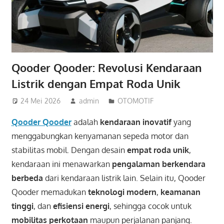
Qooder Qooder: Revolusi Kendaraan
Listrik dengan Empat Roda Unik
24 Mei 2026
admin
OTOMOTIF
Qooder Qooder
adalah
kendaraan inovatif
yang
menggabungkan kenyamanan sepeda motor dan
stabilitas mobil. Dengan desain
empat roda unik
,
kendaraan ini menawarkan
pengalaman berkendara
berbeda
dari kendaraan listrik lain. Selain itu, Qooder
Qooder memadukan
teknologi modern
,
keamanan
tinggi
, dan
efisiensi energi
, sehingga cocok untuk
mobilitas perkotaan
maupun perjalanan panjang.