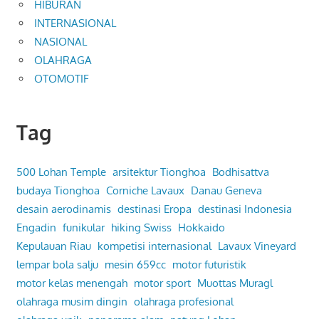
HIBURAN
INTERNASIONAL
NASIONAL
OLAHRAGA
OTOMOTIF
Tag
500 Lohan Temple
arsitektur Tionghoa
Bodhisattva
budaya Tionghoa
Corniche Lavaux
Danau Geneva
desain aerodinamis
destinasi Eropa
destinasi Indonesia
Engadin
funikular
hiking Swiss
Hokkaido
Kepulauan Riau
kompetisi internasional
Lavaux Vineyard
lempar bola salju
mesin 659cc
motor futuristik
motor kelas menengah
motor sport
Muottas Muragl
olahraga musim dingin
olahraga profesional