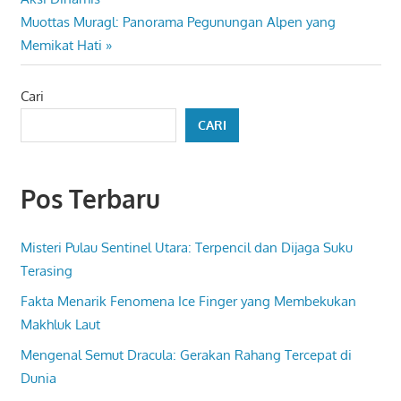
pos
Next
Muottas Muragl: Panorama Pegunungan Alpen yang
Post:
Memikat Hati
Cari
CARI
Pos Terbaru
Misteri Pulau Sentinel Utara: Terpencil dan Dijaga Suku
Terasing
Fakta Menarik Fenomena Ice Finger yang Membekukan
Makhluk Laut
Mengenal Semut Dracula: Gerakan Rahang Tercepat di
Dunia