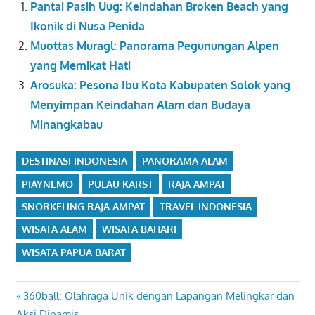
Pantai Pasih Uug: Keindahan Broken Beach yang
Ikonik di Nusa Penida
Muottas Muragl: Panorama Pegunungan Alpen
yang Memikat Hati
Arosuka: Pesona Ibu Kota Kabupaten Solok yang
Menyimpan Keindahan Alam dan Budaya
Minangkabau
DESTINASI INDONESIA
PANORAMA ALAM
PIAYNEMO
PULAU KARST
RAJA AMPAT
SNORKELING RAJA AMPAT
TRAVEL INDONESIA
WISATA ALAM
WISATA BAHARI
WISATA PAPUA BARAT
Navigasi
Previous
360ball: Olahraga Unik dengan Lapangan Melingkar dan
Post:
Aksi Dinamis