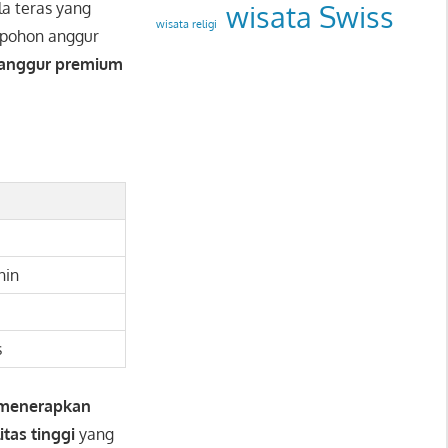
la teras yang
wisata Swiss
wisata religi
 pohon anggur
 anggur premium
nin
s
 menerapkan
tas tinggi
yang