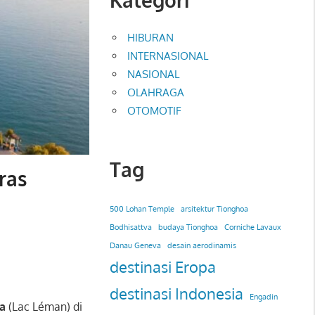
HIBURAN
INTERNASIONAL
NASIONAL
OLAHRAGA
OTOMOTIF
Tag
ras
500 Lohan Temple
arsitektur Tionghoa
Bodhisattva
budaya Tionghoa
Corniche Lavaux
Danau Geneva
desain aerodinamis
destinasi Eropa
destinasi Indonesia
Engadin
va
(Lac Léman) di