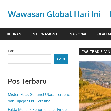
Skip
to
Wawasan Global Hari Ini – 
content
Memberi
pemahaman
HIBURAN
INTERNASIONAL
NASIONAL
OLAHR
di
tengah
dinamika
Cari
TAG:
TRADISI VIN
global.
CARI
Pos Terbaru
Misteri Pulau Sentinel Utara: Terpencil
dan Dijaga Suku Terasing
Fakta Menarik Fenomena Ice Finger