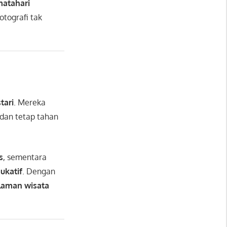
atahari
tografi tak
tari
. Mereka
dan tetap tahan
s
, sementara
ukatif
. Dengan
laman wisata