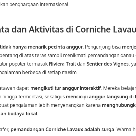
an penghargaan internasional.
ata dan Aktivitas di Corniche Lava
tidak hanya menarik pecinta anggur
. Pengunjung bisa
menjel
entang di atas teras sambil menikmati pemandangan danau
jalur populer termasuk
Riviera Trail
dan
Sentier des Vignes
, y
galaman berbeda di setiap musim.
isatawan dapat
mengikuti tur anggur interaktif
. Mereka belajar
 hingga fermentasi, sekaligus
mencicipi anggur langsung di
mbuat pengalaman lebih menyenangkan karena
menghubungk
dan budaya lokal
.
afer,
pemandangan Corniche Lavaux adalah surga
. Warna hi