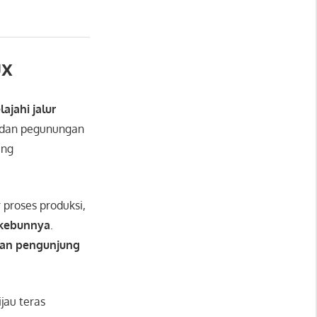
ux
ajahi jalur
 dan pegunungan
ang
 proses produksi,
 kebunnya
.
an pengunjung
jau teras