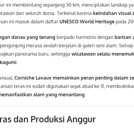
gur ini membentang sepanjang 30 km, menciptakan lanskap 
tawan dari seluruh dunia. Terkenal karena
keindahan visual d
asan ini masuk dalam daftar
UNESCO World Heritage
pada 20
gan danau yang tenang
berpadu harmonis dengan
barisan
 pengunjung merasa seolah berjalan di galeri seni alam. Setiap
yajikan panorama baru, sehingga
wisatawan selalu menemuk
ikagumi
.
visual,
Corniche Lavaux memainkan peran penting dalam seja
rtanian teras ini sudah digunakan sejak abad ke-11, membuktik
memanfaatkan alam yang menantang
.
ras dan Produksi Anggur