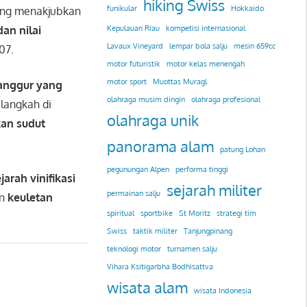
hiking Swiss
funikular
Hokkaido
yang menakjubkan
an nilai
Kepulauan Riau
kompetisi internasional
Lavaux Vineyard
lempar bola salju
mesin 659cc
07.
motor futuristik
motor kelas menengah
motor sport
Muottas Muragl
 anggur yang
olahraga musim dingin
olahraga profesional
 langkah di
olahraga unik
an sudut
panorama alam
patung Lohan
pegunungan Alpen
performa tinggi
rah vinifikasi
sejarah militer
permainan salju
an
keuletan
spiritual
sportbike
St Moritz
strategi tim
Swiss
taktik militer
Tanjungpinang
teknologi motor
turnamen salju
Vihara Ksitigarbha Bodhisattva
wisata alam
wisata Indonesia