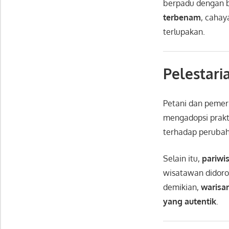
berpadu dengan b
terbenam
, caha
terlupakan.
Pelestari
Petani dan pemer
mengadopsi prakt
terhadap perubah
Selain itu,
pariwis
wisatawan didoro
demikian,
warisa
yang autentik
.