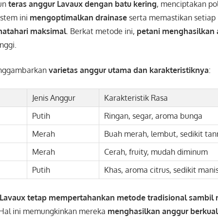
un
teras anggur Lavaux dengan batu kering
, menciptakan po
istem ini
mengoptimalkan drainase
serta memastikan setiap
matahari maksimal
. Berkat metode ini,
petani menghasilkan
nggi.
enggambarkan
varietas anggur utama dan karakteristiknya
:
Jenis Anggur
Karakteristik Rasa
Putih
Ringan, segar, aroma bunga
Merah
Buah merah, lembut, sedikit tan
Merah
Cerah, fruity, mudah diminum
Putih
Khas, aroma citrus, sedikit mani
 Lavaux tetap mempertahankan metode tradisional sambil
 Hal ini memungkinkan mereka
menghasilkan anggur berkuali