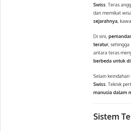
Swiss
. Teras ang
dan memikat wisa
sejarahnya
, kaw
Di sini,
pemandan
teratur
, sehingga
antara teras men
berbeda untuk d
Selain keindahan 
Swiss
. Teknik pe
manusia dalam 
Sistem Te