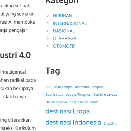
lainkan sebuah
tal yang semakin
HIBURAN
grasi AI membuka
INTERNASIONAL
naga pengajar
NASIONAL
OLAHRAGA
OTOMOTIF
ustri 4.0
Tag
Intelligence),
ahan radikal pada
500 Lohan Temple
arsitektur Tionghoa
didikan berupaya
Bodhisattva
budaya Tionghoa
Corniche Lavaux
 tidak hanya
Danau Geneva
desain aerodinamis
.
destinasi Eropa
ang diterapkan
destinasi Indonesia
Engadin
istek). Kurikulum