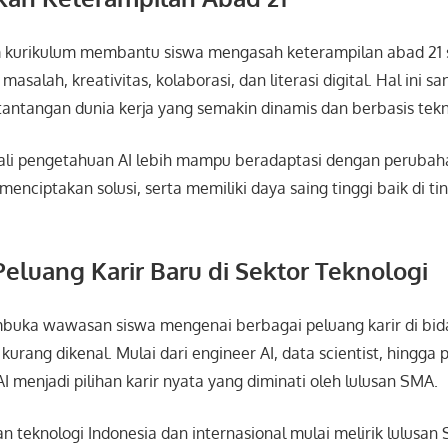
am kurikulum membantu siswa mengasah keterampilan abad 21 s
masalah, kreativitas, kolaborasi, dan literasi digital. Hal ini s
antangan dunia kerja yang semakin dinamis dan berbasis tekn
ali pengetahuan AI lebih mampu beradaptasi dengan perubaha
menciptakan solusi, serta memiliki daya saing tinggi baik di ti
luang Karir Baru di Sektor Teknologi
buka wawasan siswa mengenai berbagai peluang karir di bid
urang dikenal. Mulai dari engineer AI, data scientist, hingg
AI menjadi pilihan karir nyata yang diminati oleh lulusan SMA.
 teknologi Indonesia dan internasional mulai melirik lulusa