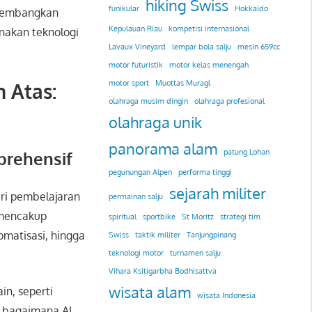
hiking Swiss
funikular
Hokkaido
ngembangkan
Kepulauan Riau
kompetisi internasional
unakan teknologi
Lavaux Vineyard
lempar bola salju
mesin 659cc
motor futuristik
motor kelas menengah
motor sport
Muottas Muragl
 Atas:
olahraga musim dingin
olahraga profesional
olahraga unik
panorama alam
patung Lohan
prehensif
pegunungan Alpen
performa tinggi
sejarah militer
ri pembelajaran
permainan salju
 mencakup
spiritual
sportbike
St Moritz
strategi tim
omatisasi, hingga
Swiss
taktik militer
Tanjungpinang
teknologi motor
turnamen salju
Vihara Ksitigarbha Bodhisattva
wisata alam
in, seperti
wisata Indonesia
g bagaimana AI