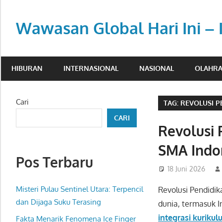
Skip
to
Wawasan Global Hari Ini – 
content
Memberi
pemahaman
HIBURAN
INTERNASIONAL
NASIONAL
OLAHR
di
tengah
dinamika
Cari
TAG:
REVOLUSI P
global.
CARI
Revolusi 
SMA Indo
Pos Terbaru
18 Juni 2026
Misteri Pulau Sentinel Utara: Terpencil
Revolusi Pendidik
dan Dijaga Suku Terasing
dunia, termasuk I
integrasi kurikulu
Fakta Menarik Fenomena Ice Finger