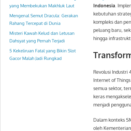
Indonesia
. Imple
yang Membekukan Makhluk Laut
kebutuhan strate
Mengenal Semut Dracula: Gerakan
kompleks dan pen
Rahang Tercepat di Dunia
peluang baru, sek
Misteri Kawah Kelud dan Letusan
hingga infrastruk
Dahsyat yang Pernah Terjadi
5 Kekeliruan Fatal yang Bikin Slot
Transform
Gacor Malah Jadi Rungkad
Revolusi Industri 
Internet of Thing
semua sektor, ter
keras mengakseler
menjadi pengguna 
Dalam konteks SM
oleh Kementerian