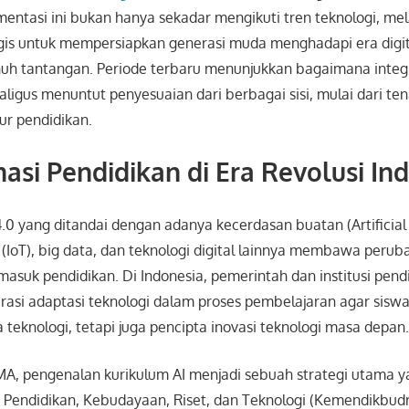
mentasi ini bukan hanya sekadar mengikuti tren teknologi, me
gis untuk mempersiapkan generasi muda menghadapi era digi
uh tantangan. Periode terbaru menunjukkan bagaimana inte
aligus menuntut penyesuaian dari berbagai sisi, mulai dari te
tur pendidikan.
asi Pendidikan di Era Revolusi Ind
4.0 yang ditandai dengan adanya kecerdasan buatan (Artificial 
s (IoT), big data, dan teknologi digital lainnya membawa perub
masuk pendidikan. Di Indonesia, pemerintah dan institusi pen
asi adaptasi teknologi dalam proses pembelajaran agar siswa
teknologi, tetapi juga pencipta inovasi teknologi masa depan
A, pengenalan kurikulum AI menjadi sebuah strategi utama y
 Pendidikan, Kebudayaan, Riset, dan Teknologi (Kemendikbudr