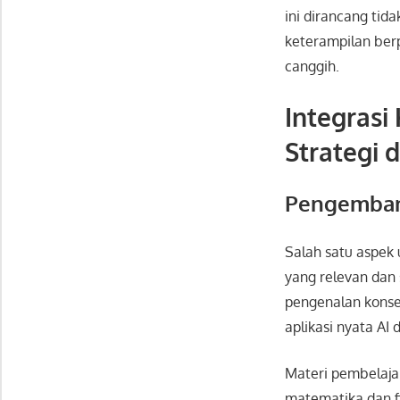
ini dirancang ti
keterampilan berp
canggih.
Integrasi
Strategi 
Pengembang
Salah satu aspek
yang relevan dan
pengenalan konsep
aplikasi nyata AI 
Materi pembelajar
matematika dan f