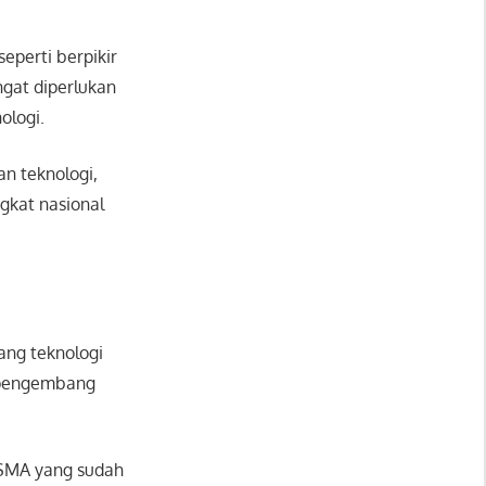
eperti berpikir
angat diperlukan
ologi.
n teknologi,
ngkat nasional
ang teknologi
a pengembang
n SMA yang sudah