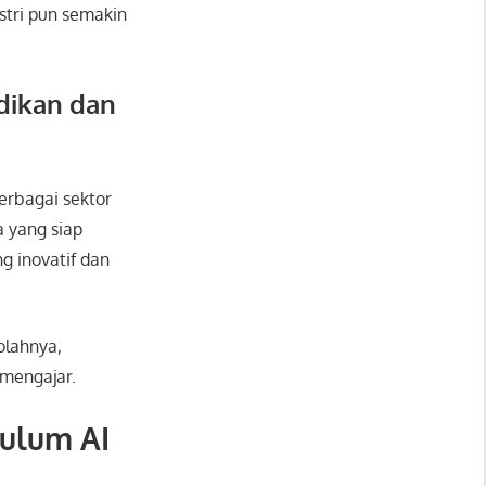
stri pun semakin
dikan dan
erbagai sektor
a yang siap
g inovatif dan
olahnya,
 mengajar.
kulum AI