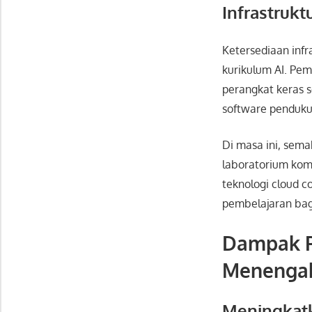
Infrastruk
Ketersediaan infr
kurikulum AI. Pe
perangkat keras s
software penduku
Di masa ini, sem
laboratorium kom
teknologi cloud 
pembelajaran bag
Dampak Po
Menengah
Meningkatk