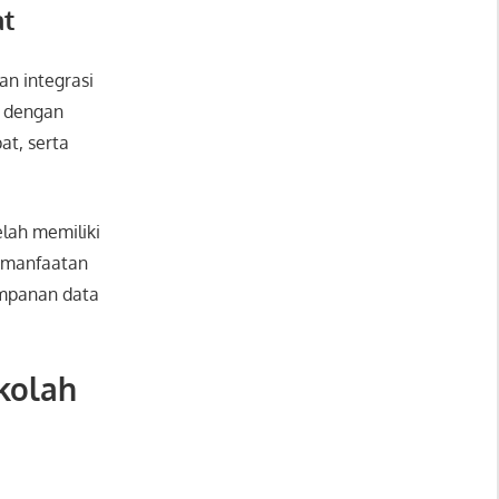
at
an integrasi
A dengan
at, serta
lah memiliki
pemanfaatan
impanan data
ekolah