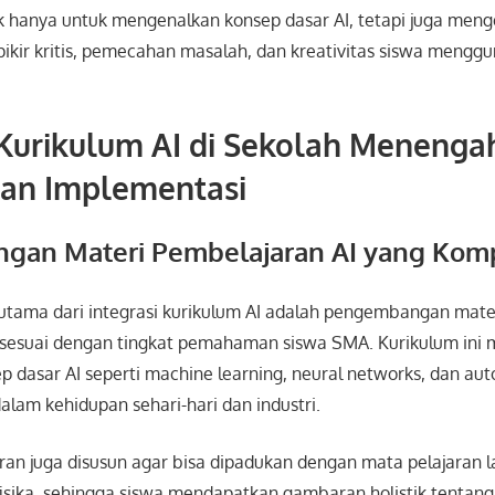
dak hanya untuk mengenalkan konsep dasar AI, tetapi juga me
ikir kritis, pemecahan masalah, dan kreativitas siswa mengg
 Kurikulum AI di Sekolah Menengah
dan Implementasi
an Materi Pembelajaran AI yang Kom
 utama dari integrasi kurikulum AI adalah pengembangan mate
 sesuai dengan tingkat pemahaman siswa SMA. Kurikulum ini
 dasar AI seperti machine learning, neural networks, dan aut
dalam kehidupan sehari-hari dan industri.
an juga disusun agar bisa dipadukan dengan mata pelajaran la
isika, sehingga siswa mendapatkan gambaran holistik tentan