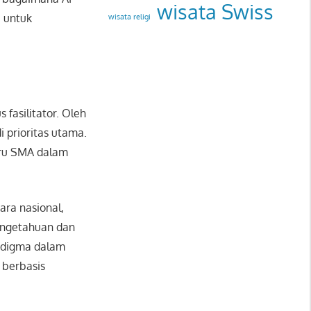
wisata Swiss
a untuk
wisata religi
 fasilitator. Oleh
 prioritas utama.
uru SMA dalam
ara nasional,
engetahuan dan
radigma dalam
 berbasis