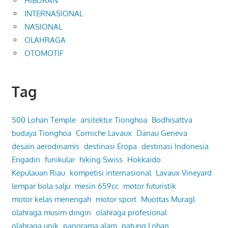
HIBURAN
INTERNASIONAL
NASIONAL
OLAHRAGA
OTOMOTIF
Tag
500 Lohan Temple
arsitektur Tionghoa
Bodhisattva
budaya Tionghoa
Corniche Lavaux
Danau Geneva
desain aerodinamis
destinasi Eropa
destinasi Indonesia
Engadin
funikular
hiking Swiss
Hokkaido
Kepulauan Riau
kompetisi internasional
Lavaux Vineyard
lempar bola salju
mesin 659cc
motor futuristik
motor kelas menengah
motor sport
Muottas Muragl
olahraga musim dingin
olahraga profesional
olahraga unik
panorama alam
patung Lohan