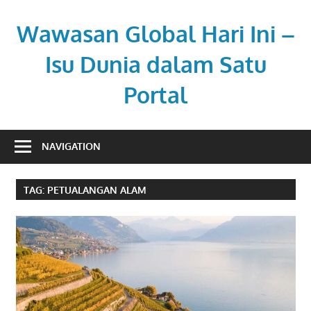
Skip
to
Wawasan Global Hari Ini –
content
Isu Dunia dalam Satu
Portal
Memberi
pemahaman
NAVIGATION
di
tengah
TAG:
PETUALANGAN ALAM
dinamika
global.