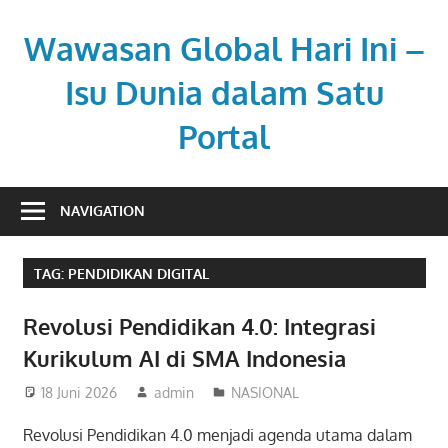
Skip
to
Wawasan Global Hari Ini –
content
Isu Dunia dalam Satu
Portal
Memberi
pemahaman
NAVIGATION
di
tengah
TAG:
PENDIDIKAN DIGITAL
dinamika
global.
Revolusi Pendidikan 4.0: Integrasi
Kurikulum AI di SMA Indonesia
18 Juni 2026
admin
NASIONAL
Revolusi Pendidikan 4.0 menjadi agenda utama dalam