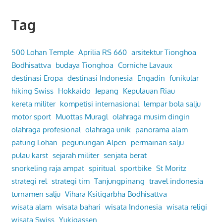
Tag
500 Lohan Temple
Aprilia RS 660
arsitektur Tionghoa
Bodhisattva
budaya Tionghoa
Corniche Lavaux
destinasi Eropa
destinasi Indonesia
Engadin
funikular
hiking Swiss
Hokkaido
Jepang
Kepulauan Riau
kereta militer
kompetisi internasional
lempar bola salju
motor sport
Muottas Muragl
olahraga musim dingin
olahraga profesional
olahraga unik
panorama alam
patung Lohan
pegunungan Alpen
permainan salju
pulau karst
sejarah militer
senjata berat
snorkeling raja ampat
spiritual
sportbike
St Moritz
strategi rel
strategi tim
Tanjungpinang
travel indonesia
turnamen salju
Vihara Ksitigarbha Bodhisattva
wisata alam
wisata bahari
wisata Indonesia
wisata religi
wisata Swiss
Yukigassen