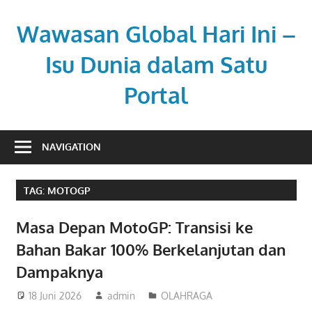
Skip
to
Wawasan Global Hari Ini –
content
Isu Dunia dalam Satu
Portal
Memberi
pemahaman
NAVIGATION
di
tengah
TAG:
MOTOGP
dinamika
global.
Masa Depan MotoGP: Transisi ke
Bahan Bakar 100% Berkelanjutan dan
Dampaknya
18 Juni 2026
admin
OLAHRAGA