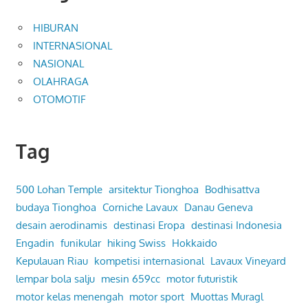
HIBURAN
INTERNASIONAL
NASIONAL
OLAHRAGA
OTOMOTIF
Tag
500 Lohan Temple
arsitektur Tionghoa
Bodhisattva
budaya Tionghoa
Corniche Lavaux
Danau Geneva
desain aerodinamis
destinasi Eropa
destinasi Indonesia
Engadin
funikular
hiking Swiss
Hokkaido
Kepulauan Riau
kompetisi internasional
Lavaux Vineyard
lempar bola salju
mesin 659cc
motor futuristik
motor kelas menengah
motor sport
Muottas Muragl