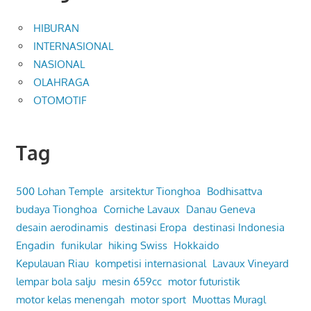
HIBURAN
INTERNASIONAL
NASIONAL
OLAHRAGA
OTOMOTIF
Tag
500 Lohan Temple
arsitektur Tionghoa
Bodhisattva
budaya Tionghoa
Corniche Lavaux
Danau Geneva
desain aerodinamis
destinasi Eropa
destinasi Indonesia
Engadin
funikular
hiking Swiss
Hokkaido
Kepulauan Riau
kompetisi internasional
Lavaux Vineyard
lempar bola salju
mesin 659cc
motor futuristik
motor kelas menengah
motor sport
Muottas Muragl