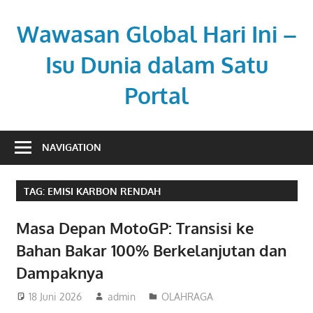
Skip
to
Wawasan Global Hari Ini –
content
Isu Dunia dalam Satu
Portal
Memberi
pemahaman
NAVIGATION
di
tengah
TAG:
EMISI KARBON RENDAH
dinamika
global.
Masa Depan MotoGP: Transisi ke
Bahan Bakar 100% Berkelanjutan dan
Dampaknya
18 Juni 2026
admin
OLAHRAGA