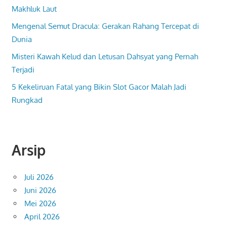
Makhluk Laut
Mengenal Semut Dracula: Gerakan Rahang Tercepat di
Dunia
Misteri Kawah Kelud dan Letusan Dahsyat yang Pernah
Terjadi
5 Kekeliruan Fatal yang Bikin Slot Gacor Malah Jadi
Rungkad
Arsip
Juli 2026
Juni 2026
Mei 2026
April 2026