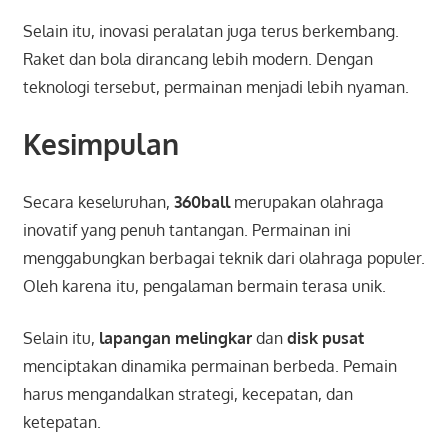
Selain itu, inovasi peralatan juga terus berkembang.
Raket dan bola dirancang lebih modern. Dengan
teknologi tersebut, permainan menjadi lebih nyaman.
Kesimpulan
Secara keseluruhan,
360ball
merupakan olahraga
inovatif yang penuh tantangan. Permainan ini
menggabungkan berbagai teknik dari olahraga populer.
Oleh karena itu, pengalaman bermain terasa unik.
Selain itu,
lapangan melingkar
dan
disk pusat
menciptakan dinamika permainan berbeda. Pemain
harus mengandalkan strategi, kecepatan, dan
ketepatan.