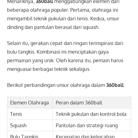
Menariknya,
360ball
menggabungkan elemen dari
beberapa olahraga populer. Pertama, olahraga ini
mengambil teknik pukulan dari tenis. Kedua, unsur
dinding dan pantulan berasal dari squash.
Selain itu, gerakan cepat dan ringan terinspirasi dari
bulu tangkis. Kombinasi ini menciptakan gaya
permainan yang unik. Oleh karena itu, pemain harus
menguasai berbagai teknik sekaligus.
Berikut perbandingan unsur olahraga dalam
360ball
:
Elemen Olahraga
Peran dalam 360ball
Tenis
Teknik pukulan dan kontrol bola
Squash
Pantulan dan strategi ruang
Bulu Tangkis
Kecepatan dan kelincahan