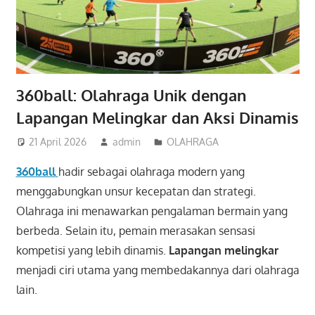
360ball: Olahraga Unik dengan
Lapangan Melingkar dan Aksi Dinamis
21 April 2026
admin
OLAHRAGA
360ball
hadir sebagai olahraga modern yang
menggabungkan unsur kecepatan dan strategi.
Olahraga ini menawarkan pengalaman bermain yang
berbeda. Selain itu, pemain merasakan sensasi
kompetisi yang lebih dinamis.
Lapangan melingkar
menjadi ciri utama yang membedakannya dari olahraga
lain.