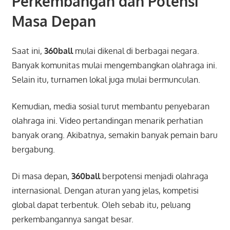
Perkembangan dan Potensi
Masa Depan
Saat ini,
360ball
mulai dikenal di berbagai negara.
Banyak komunitas mulai mengembangkan olahraga ini.
Selain itu, turnamen lokal juga mulai bermunculan.
Kemudian, media sosial turut membantu penyebaran
olahraga ini. Video pertandingan menarik perhatian
banyak orang. Akibatnya, semakin banyak pemain baru
bergabung.
Di masa depan,
360ball
berpotensi menjadi olahraga
internasional. Dengan aturan yang jelas, kompetisi
global dapat terbentuk. Oleh sebab itu, peluang
perkembangannya sangat besar.