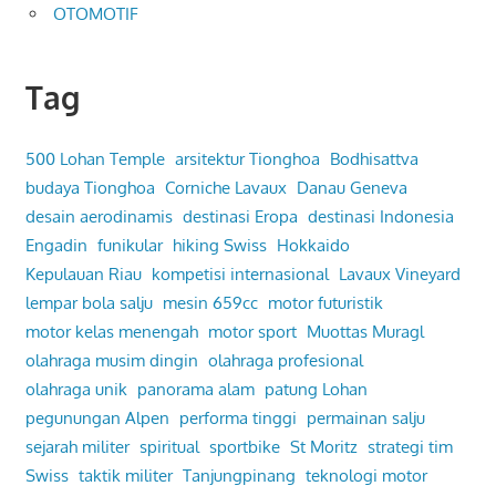
OTOMOTIF
Tag
500 Lohan Temple
arsitektur Tionghoa
Bodhisattva
budaya Tionghoa
Corniche Lavaux
Danau Geneva
desain aerodinamis
destinasi Eropa
destinasi Indonesia
Engadin
funikular
hiking Swiss
Hokkaido
Kepulauan Riau
kompetisi internasional
Lavaux Vineyard
lempar bola salju
mesin 659cc
motor futuristik
motor kelas menengah
motor sport
Muottas Muragl
olahraga musim dingin
olahraga profesional
olahraga unik
panorama alam
patung Lohan
pegunungan Alpen
performa tinggi
permainan salju
sejarah militer
spiritual
sportbike
St Moritz
strategi tim
Swiss
taktik militer
Tanjungpinang
teknologi motor